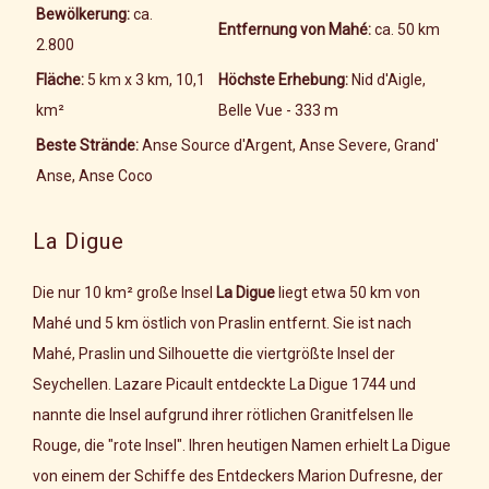
Bewölkerung:
ca.
Entfernung von Mahé:
ca. 50 km
2.800
Fläche:
5 km x 3 km, 10,1
Höchste Erhebung:
Nid d'Aigle,
km²
Belle Vue - 333 m
Beste Strände:
Anse Source d'Argent, Anse Severe, Grand'
Anse, Anse Coco
La Digue
Die nur 10 km² große Insel
La Digue
liegt etwa 50 km von
Mahé und 5 km östlich von Praslin entfernt. Sie ist nach
Mahé, Praslin und Silhouette die viertgrößte Insel der
Seychellen. Lazare Picault entdeckte La Digue 1744 und
nannte die Insel aufgrund ihrer rötlichen Granitfelsen IIe
Rouge, die "rote Insel". Ihren heutigen Namen erhielt La Digue
von einem der Schiffe des Entdeckers Marion Dufresne, der