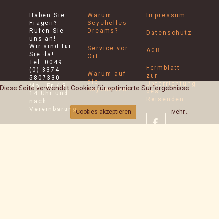
Haben Sie
Warum
Impressum
Fragen?
Seychelles
Rufen Sie
Dreams?
Datenschutz
uns an!
Wir sind für
Service vor
AGB
Sie da!
Ort
Tel: 0049
Formblatt
(0) 8374
Warum auf
zur
5807330
die
Unterrichtung
Mo - Fr / 8-
Diese Seite verwendet Cookies für optimierte Surfergebnisse.
Seychellen?
des
14 Uhr und
Reisenden
nach
Vereinbarung
Cookies akzeptieren
Mehr...
Seychelles
Dreams
Inh.
Joachim
Dietrich
Vockenthal
27a
D - 87463
Dietmannsried